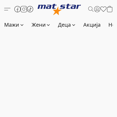
Мажи
Жени
Деца
Акција
Нов