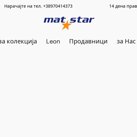
Нарачајте на тел.
+389
70414373
14 дена право на в
а колекција
Leon
Продавници
за Нас