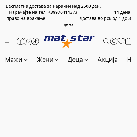
Бесплатна достава за нарачки над
2500
ден.
Нарачајте на тел.
+389
70414373
14 дена
право на враќање Достава во рок од 1 до 3
дена
Мажи
Жени
Деца
Акција
Нов