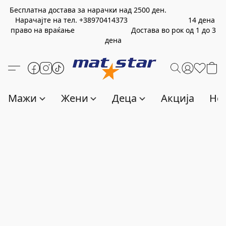
Бесплатна достава за нарачки над
2500
ден.
Нарачајте на тел.
+389
70414373
14 дена
право на враќање Достава во рок од 1 до 3
дена
Мажи
Жени
Деца
Акција
Нов