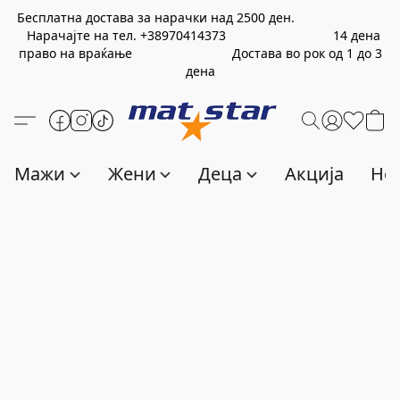
Бесплатна достава за нарачки над
2500
ден.
Нарачајте на тел.
+389
70414373
14 дена
право на враќање Достава во рок од 1 до 3
дена
Мажи
Жени
Деца
Акција
Нов