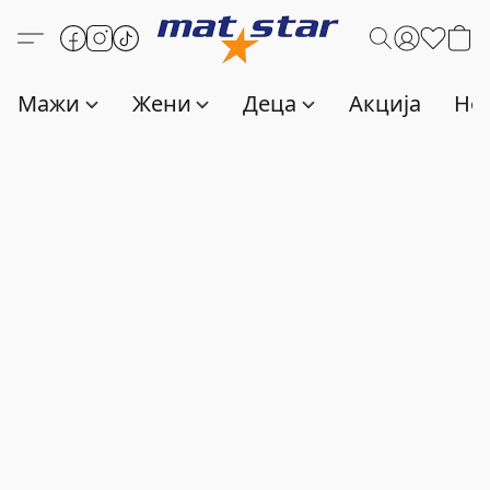
Мажи
Жени
Деца
Акција
Нов