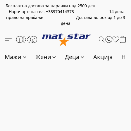
Бесплатна достава за нарачки над
2500
ден.
Нарачајте на тел.
+389
70414373
14 дена
право на враќање Достава во рок од 1 до 3
дена
Мажи
Жени
Деца
Акција
Нов