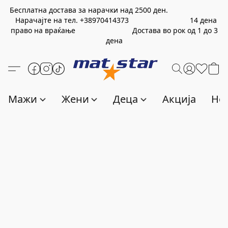
Бесплатна достава за нарачки над
2500
ден.
Нарачајте на тел.
+389
70414373
14 дена
право на враќање Достава во рок од 1 до 3
дена
Мажи
Жени
Деца
Акција
Нов