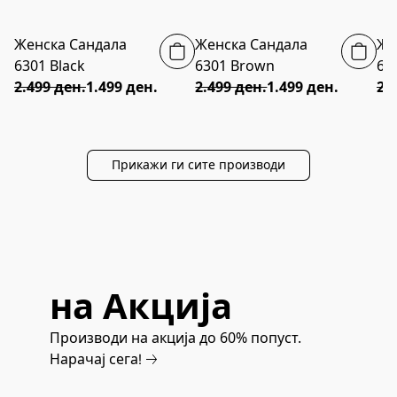
Женска Сандала
Женска Сандала
Же
40% ПОПУСТ
40% ПОПУСТ
6301 Black
6301 Brown
63
2.499 ден.
1.499 ден.
2.499 ден.
1.499 ден.
2.
Прикажи ги сите производи
на Акција
Производи на акција до 60% попуст.
Нарачај сега!