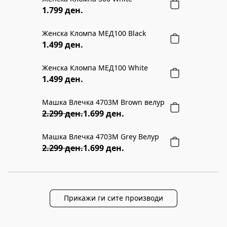
NEW COLLECTION
1.799 ден.
Женска Кломпа МЕД100 Black
NEW COLLECTION
1.499 ден.
Женска Кломпа МЕД100 White
NEW COLLECTION
1.499 ден.
Машка Влечка 4703M Brown велур
26% ПОПУСТ
2.299 ден.
1.699 ден.
Машка Влечка 4703M Grey Велур
26% ПОПУСТ
2.299 ден.
1.699 ден.
Прикажи ги сите производи