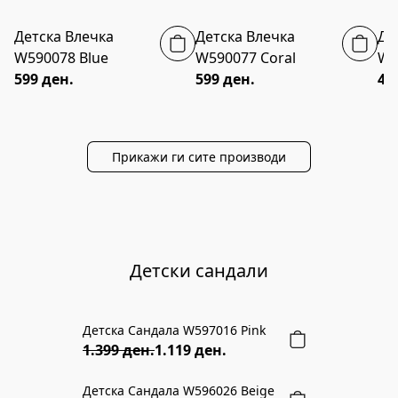
Детска Влечка
Детска Влечка
Де
NEW COLLECTION
NEW COLLECTION
W590078 Blue
W590077 Coral
W5
599 ден.
599 ден.
49
Прикажи ги сите производи
Детски сандали
Детска Сандала W597016 Pink
20% ПОПУСТ
1.399 ден.
1.119 ден.
Детска Сандала W596026 Beige
NEW COLLECTION