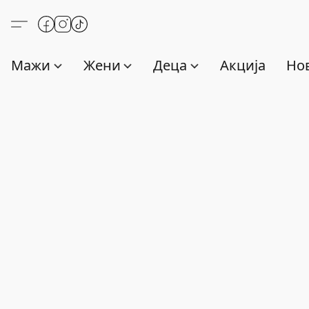
Мажи
Жени
Деца
Акција
Нов