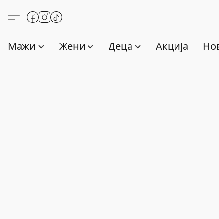
Мажи
Жени
Деца
Акција
Нов