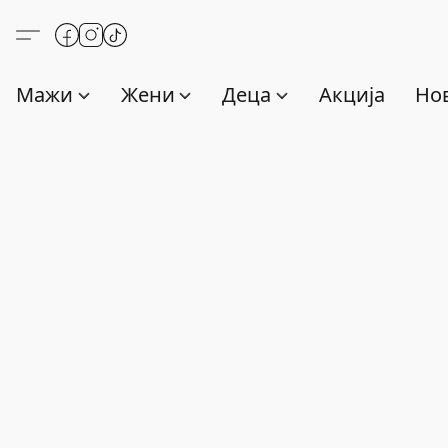
Мажи
Жени
Деца
Акција
Нов