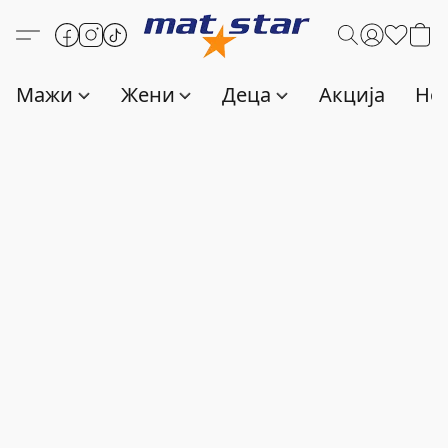
Мажи
Жени
Деца
Акција
Нов