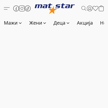
Мажи
Жени
Деца
Акција
Нов