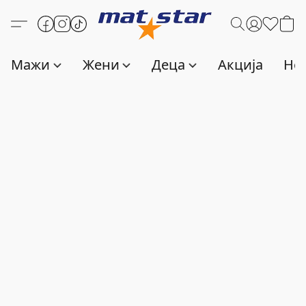
Мажи
Жени
Деца
Акција
Нов