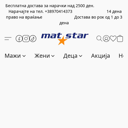
Бесплатна достава за нарачки над
2500
ден.
Нарачајте на тел.
+389
70414373
14 дена
право на враќање Достава во рок од 1 до 3
дена
Мажи
Жени
Деца
Акција
Нов