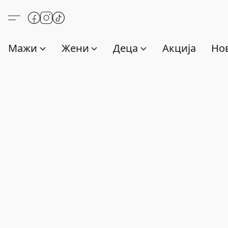
Мажи
Жени
Деца
Акција
Нов