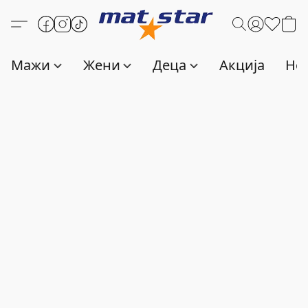
Мажи
Жени
Деца
Акција
Нов