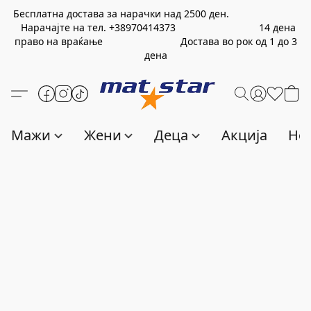
Бесплатна достава за нарачки над
2500
ден.
Нарачајте на тел.
+389
70414373
14 дена
право на враќање Достава во рок од 1 до 3
дена
Мажи
Жени
Деца
Акција
Нов