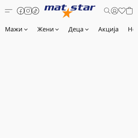
Мажи
Жени
Деца
Акција
Нов