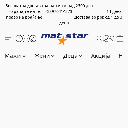
Бесплатна достава за нарачки над
2500
ден.
Нарачајте на тел.
+389
70414373
14 дена
право на враќање Достава во рок од 1 до 3
дена
Мажи
Жени
Деца
Акција
Нов