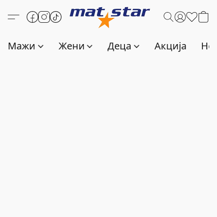
Мажи
Жени
Деца
Акција
Нов