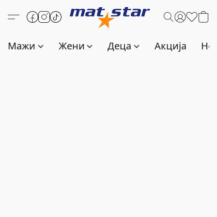
Мажи
Жени
Деца
Акција
Нов