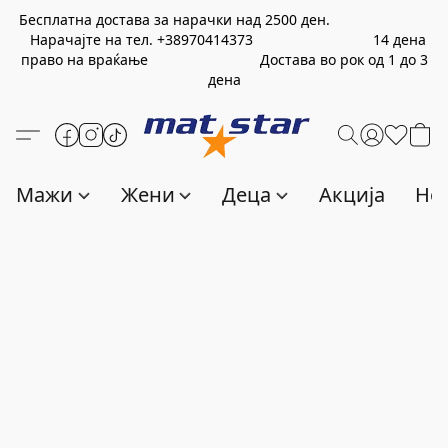
Бесплатна достава за нарачки над
2500
ден.
Нарачајте на тел.
+389
70414373
14 дена
право на враќање Достава во рок од 1 до 3
дена
Мажи
Жени
Деца
Акција
Нов