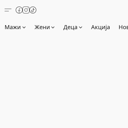
Мажи
Жени
Деца
Акција
Нов