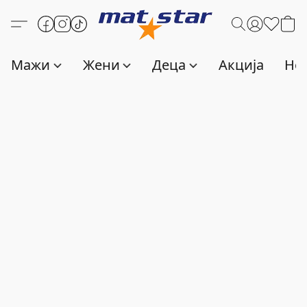
Мажи
Жени
Деца
Акција
Нов