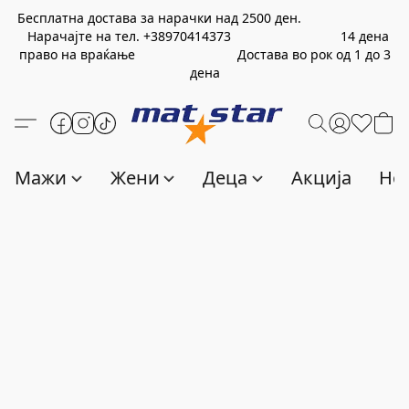
Бесплатна достава за нарачки над
2500
ден.
Нарачајте на тел.
+389
70414373
14 дена
право на враќање Достава во рок од 1 до 3
дена
Мажи
Жени
Деца
Акција
Нов