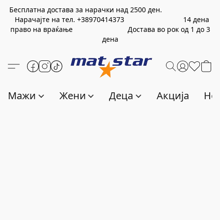
Бесплатна достава за нарачки над
2500
ден.
Нарачајте на тел.
+389
70414373
14 дена
право на враќање Достава во рок од 1 до 3
дена
Мажи
Жени
Деца
Акција
Нов