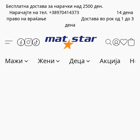
Бесплатна достава за нарачки над
2500
ден.
Нарачајте на тел.
+389
70414373
14 дена
право на враќање Достава во рок од 1 до 3
дена
Мажи
Жени
Деца
Акција
Нов