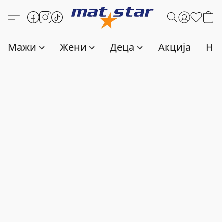
Мажи
Жени
Деца
Акција
Нов