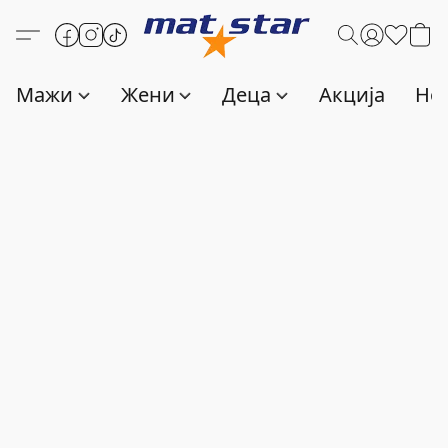
Мажи
Жени
Деца
Акција
Нов