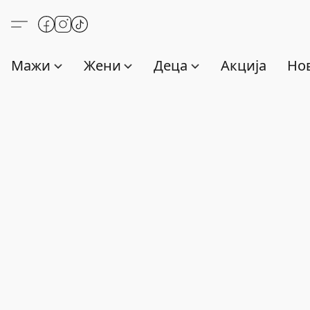
Мажи
Жени
Деца
Акција
Нов