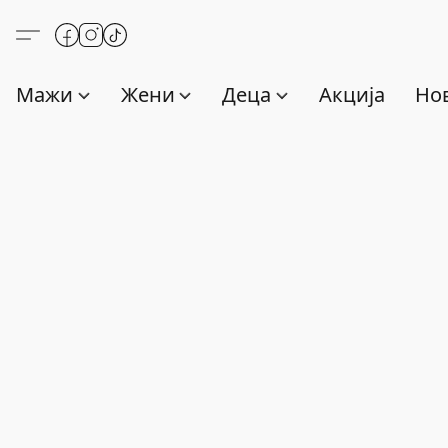
Мажи
Жени
Деца
Акција
Нов