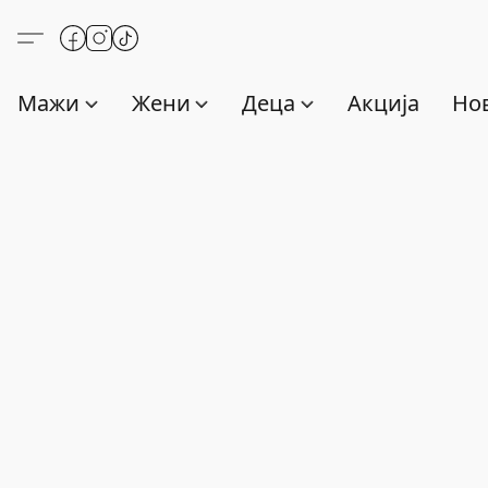
Мажи
Жени
Деца
Акција
Нов