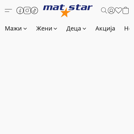
Мажи
Жени
Деца
Акција
Нов