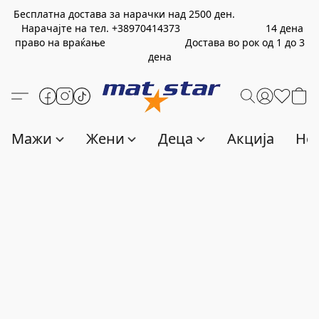
Бесплатна достава за нарачки над
2500
ден.
Нарачајте на тел.
+389
70414373
14 дена
право на враќање Достава во рок од 1 до 3
дена
Мажи
Жени
Деца
Акција
Нов