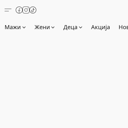
Мажи
Жени
Деца
Акција
Нов