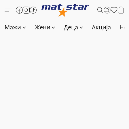
Мажи
Жени
Деца
Акција
Нов