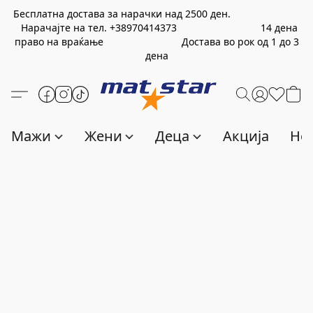
Бесплатна достава за нарачки над
2500
ден.
Нарачајте на тел.
+389
70414373
14 дена
право на враќање Достава во рок од 1 до 3
дена
Мажи
Жени
Деца
Акција
Нов