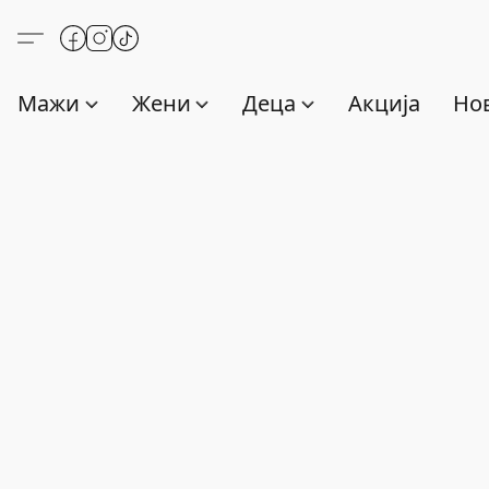
Мажи
Жени
Деца
Акција
Нов