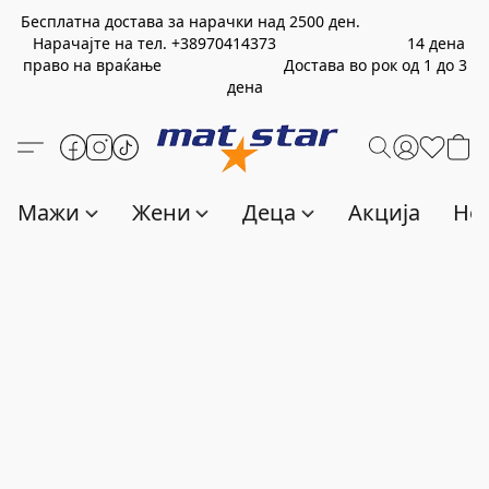
Бесплатна достава за нарачки над
2500
ден.
Нарачајте на тел.
+389
70414373
14 дена
право на враќање Достава во рок од 1 до 3
дена
Мажи
Жени
Деца
Акција
Нов