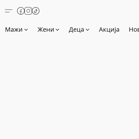
Мажи
Жени
Деца
Акција
Нов