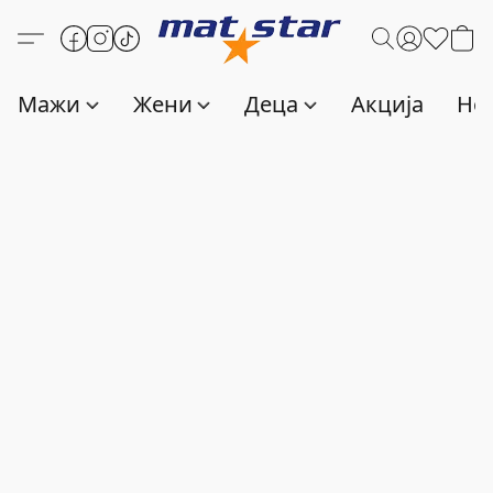
Мажи
Жени
Деца
Акција
Нов