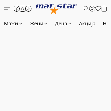
Мажи
Жени
Деца
Акција
Нов