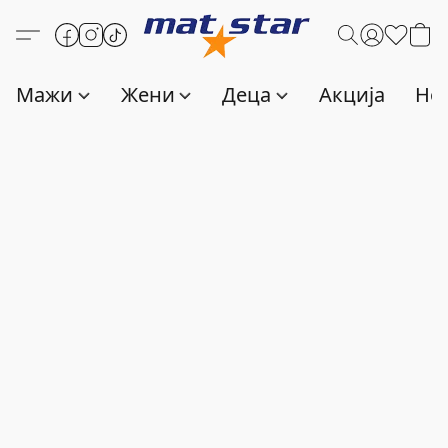
Мажи
Жени
Деца
Акција
Нов