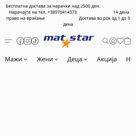
Бесплатна достава за нарачки над
2500
ден.
Нарачајте на тел.
+389
70414373
14 дена
право на враќање Достава во рок од 1 до 3
дена
Мажи
Жени
Деца
Акција
Нов