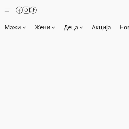
Мажи
Жени
Деца
Акција
Нов