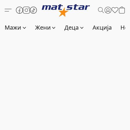
Мажи
Жени
Деца
Акција
Нов