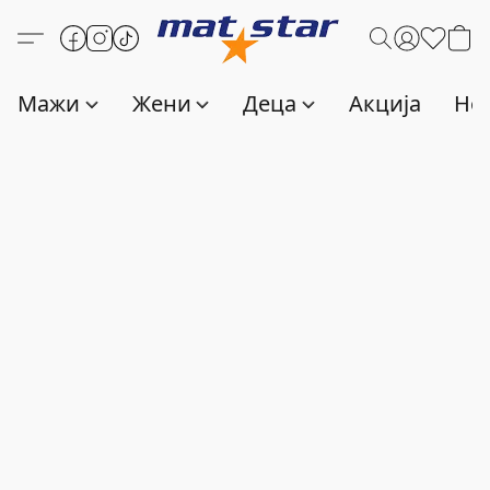
Мажи
Жени
Деца
Акција
Нов