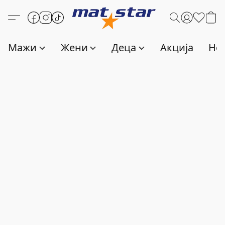
Мажи
Жени
Деца
Акција
Нов